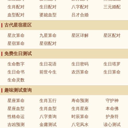
生肖配对
生日配对
八字配对
三元婚配
血型配对
婆媳血型
吕才合婚
古代星宿星区
星次算命
九星算命
星区详解
星区配对
星宿算命
星宿配对
免费生日测试
生命数字
生日花语
生日密码
生日塔罗
生日命书
前世今生
农历算命
生日算命
生命灵数
趣味测试查询
星座算命
生肖五行
寿命预测
守护神
星座血型
生肖血型
生肖星座
本命佛
性格命运
八字查询
时辰算命
护身符
吉凶预测
金庸测试
八宅风水
读心测试