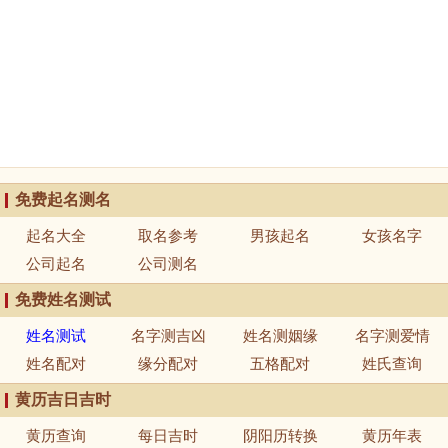
免费起名测名
起名大全
取名参考
男孩起名
女孩名字
公司起名
公司测名
免费姓名测试
姓名测试
名字测吉凶
姓名测姻缘
名字测爱情
姓名配对
缘分配对
五格配对
姓氏查询
黄历吉日吉时
黄历查询
每日吉时
阴阳历转换
黄历年表