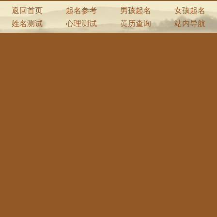
返回首页
起名参考
男孩起名
女孩起名
姓名测试
心理测试
黄历查询
站内导航