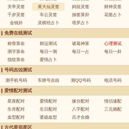
关帝灵签
黄大仙灵签
妈祖灵签
财神灵签
千岁灵签
车公灵签
抽签算卦
花签占卜
金钱卦
灵棋经占卜
塔罗占卜
免费在线测试
称骨算命
财运测试
诸葛神算
心理测试
测字算命
每日一测
每日一占
每日一卦
指纹算命
爱情占卜
号码吉凶测试
测手机号码
车牌号吉凶
测QQ号码
电话号码
爱情配对测试
星座配对
爱情配对
缘分配对
情侣速配
生肖配对
生日配对
八字配对
三元婚配
血型配对
婆媳血型
吕才合婚
古代星宿星区