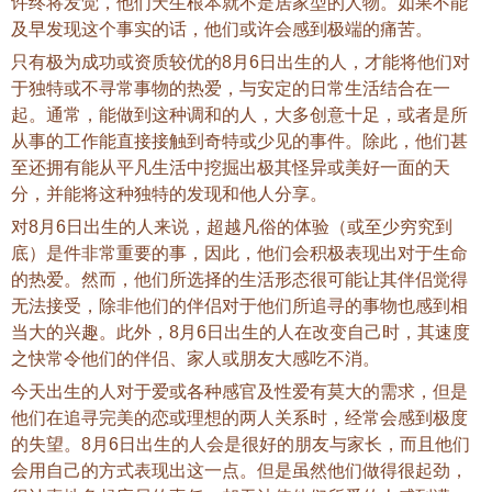
许终将发觉，他们天生根本就不是居家型的人物。如果不能
及早发现这个事实的话，他们或许会感到极端的痛苦。
只有极为成功或资质较优的8月6日出生的人，才能将他们对
于独特或不寻常事物的热爱，与安定的日常生活结合在一
起。通常，能做到这种调和的人，大多创意十足，或者是所
从事的工作能直接接触到奇特或少见的事件。除此，他们甚
至还拥有能从平凡生活中挖掘出极其怪异或美好一面的天
分，并能将这种独特的发现和他人分享。
对8月6日出生的人来说，超越凡俗的体验（或至少穷究到
底）是件非常重要的事，因此，他们会积极表现出对于生命
的热爱。然而，他们所选择的生活形态很可能让其伴侣觉得
无法接受，除非他们的伴侣对于他们所追寻的事物也感到相
当大的兴趣。此外，8月6日出生的人在改变自己时，其速度
之快常令他们的伴侣、家人或朋友大感吃不消。
今天出生的人对于爱或各种感官及性爱有莫大的需求，但是
他们在追寻完美的恋或理想的两人关系时，经常会感到极度
的失望。8月6日出生的人会是很好的朋友与家长，而且他们
会用自己的方式表现出这一点。但是虽然他们做得很起劲，