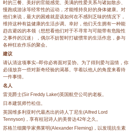
时的三餐、美好的官能感觉、美满的性爱关系与诸如散步、
慢跑或游泳等经常性的运动，才能维持良好的身体健康。对
他们来说，最大的困难就是该如何在不感到乏味的情况下，
维持这种有益健康的生活步调。幸好，他们天生拥有一种能
趋吉避凶的本领（想想看他们对于不寻常与可能带有危险性
之事件的沉迷），偶尔不妨暂时打破惯常的生活作息，参与
各种狂欢作乐的聚会。
建议
请认清这项事实--即你必将面对妥协。为了得到爱与温情，你
必须放弃一些对新奇经验的渴慕。学着以他人的角度来看待
一件事情。
名人
雷克爵士(Sir Freddy Laker)英国航空公司的老板。
日本建筑师竹松信。
英国维多利亚时代最杰出的诗人丁尼生(Alfred Lord
Tennyson)，享有桂冠诗人的美誉达42年之久。
苏格兰细菌学家弗莱明(Alexander Fleming)，以发现抗生素