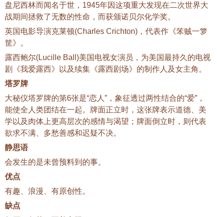
盘尼西林而闻名于世，1945年因这项重大发现在二次世界大
战期间拯救了无数的性命，而获颁诺贝尔化学奖。
英国电影导演克莱顿(Charles Crichton)，代表作《笨贼一箩
筐》。
露西鲍尔(Lucille Ball)美国电视女演员，为美国最持久的电视
剧《我爱露西》以及续集《露西剧场》的制作人及女主角。
塔罗牌
大秘仪塔罗牌的第6张是“恋人”，象征透过两性结合的“爱”，
能使全人类团结在一起。牌面正立时，这张牌表示道德、美
学以及肉体上更高层次的感情与渴望；牌面倒立时，则代表
欲求不满、多愁善感和迟疑不决。
静思语
会发生的是未曾预料到的事。
优点
有趣、浪漫、有原创性。
缺点