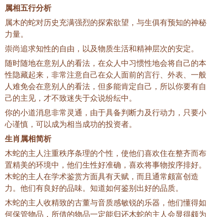
属相五行分析
属木的蛇对历史充满强烈的探索欲望，与生俱有预知的神秘
力量。
崇尚追求知性的自由，以及物质生活和精神层次的安定。
随时随地在意别人的看法，在众人中习惯性地会将自己的本
性隐藏起来，非常注意自己在众人面前的言行、外表、一般
人难免会在意别人的看法，但多能肯定自己，所以你要有自
己的主见，才不致迷失于众说纷纭中。
你的小道消息非常灵通，由于具备判断力及行动力，只要小
心谨慎，可以成为相当成功的投资者。
生肖属相简析
木蛇的主人注重秩序条理的个性，使他们喜欢住在整齐而布
置精美的环境中，他们生性好准确，喜欢将事物按序排好。
木蛇的主人在学术鉴赏方面具有天赋，而且通常颇富创造
力。他们有良好的品味。知道如何鉴别出好的品质。
木蛇的主人收精致的古董与音质感敏锐的乐器，他们懂得如
何保管物品，所借的物品一定能归还木蛇的主人会显得颇为