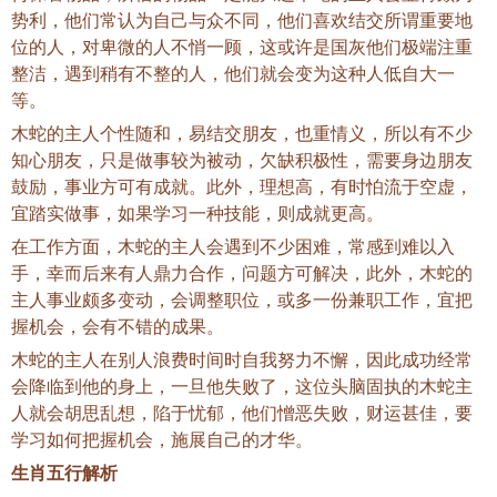
势利，他们常认为自己与众不同，他们喜欢结交所谓重要地
位的人，对卑微的人不悄一顾，这或许是国灰他们极端注重
整洁，遇到稍有不整的人，他们就会变为这种人低自大一
等。
木蛇的主人个性随和，易结交朋友，也重情义，所以有不少
知心朋友，只是做事较为被动，欠缺积极性，需要身边朋友
鼓励，事业方可有成就。此外，理想高，有时怕流于空虚，
宜踏实做事，如果学习一种技能，则成就更高。
在工作方面，木蛇的主人会遇到不少困难，常感到难以入
手，幸而后来有人鼎力合作，问题方可解决，此外，木蛇的
主人事业颇多变动，会调整职位，或多一份兼职工作，宜把
握机会，会有不错的成果。
木蛇的主人在别人浪费时间时自我努力不懈，因此成功经常
会降临到他的身上，一旦他失败了，这位头脑固执的木蛇主
人就会胡思乱想，陷于忧郁，他们憎恶失败，财运甚佳，要
学习如何把握机会，施展自己的才华。
生肖五行解析