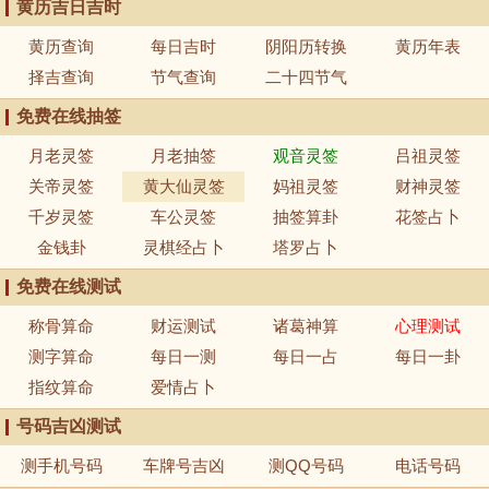
黄历吉日吉时
黄历查询
每日吉时
阴阳历转换
黄历年表
择吉查询
节气查询
二十四节气
免费在线抽签
月老灵签
月老抽签
观音灵签
吕祖灵签
关帝灵签
黄大仙灵签
妈祖灵签
财神灵签
千岁灵签
车公灵签
抽签算卦
花签占卜
金钱卦
灵棋经占卜
塔罗占卜
免费在线测试
称骨算命
财运测试
诸葛神算
心理测试
测字算命
每日一测
每日一占
每日一卦
指纹算命
爱情占卜
号码吉凶测试
测手机号码
车牌号吉凶
测QQ号码
电话号码