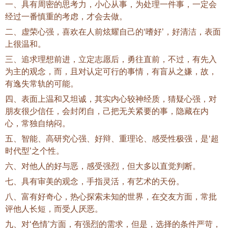
一、具有周密的思考力，小心从事，为处理一件事，一定会
经过一番慎重的考虑，才会去做。
二、虚荣心强，喜欢在人前炫耀自己的‘嗜好’，好清洁，表面
上很温和。
三、追求理想前进，立定志愿后，勇往直前，不过，有先入
为主的观念，而，且对认定可行的事情，有盲从之嫌，故，
有逸失常轨的可能。
四、表面上温和又坦诚，其实内心较神经质，猜疑心强，对
朋友很少信任，会封闭自，己把无关紧要的事，隐藏在内
心，常独自纳闷。
五、智能、高研究心强、好辩、重理论、感受性极强，是‘超
时代型’之个性。
六、对他人的好与恶，感受强烈，但大多以直觉判断。
七、具有审美的观念，手指灵活，有艺术的天份。
八、富有好奇心，热心探索未知的世界，在交友方面，常批
评他人长短，而受人厌恶。
九、对‘色情’方面，有强烈的需求，但是，选择的条件严苛，