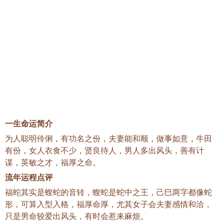
一生命运简介
为人聪明伶俐，有功名之份，夫妻能和顺，做事如意，牛田
有份，女人衣食不少，贤良待人，男人多出风头，善有计
谋，英敏之才，福厚之命。
流年运程点评
福蛇其实是蝮蛇的音转，蝮蛇是蛇中之王，己巳两字都像蛇
形，可算入型入格，福厚命厚，尤其女子会夫妻感情和洽，
只是男命较爱出风头，有时会惹来麻烦。