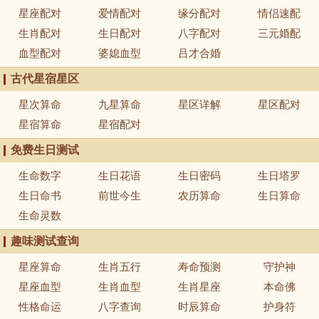
星座配对
爱情配对
缘分配对
情侣速配
生肖配对
生日配对
八字配对
三元婚配
血型配对
婆媳血型
吕才合婚
古代星宿星区
星次算命
九星算命
星区详解
星区配对
星宿算命
星宿配对
免费生日测试
生命数字
生日花语
生日密码
生日塔罗
生日命书
前世今生
农历算命
生日算命
生命灵数
趣味测试查询
星座算命
生肖五行
寿命预测
守护神
星座血型
生肖血型
生肖星座
本命佛
性格命运
八字查询
时辰算命
护身符