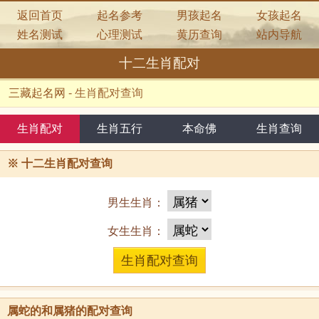
返回首页
起名参考
男孩起名
女孩起名
姓名测试
心理测试
黄历查询
站内导航
十二生肖配对
三藏起名网
-
生肖配对查询
生肖配对
生肖五行
本命佛
生肖查询
※
十二生肖配对查询
男生生肖：
女生生肖：
属蛇的和属猪的配对查询