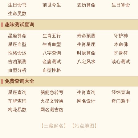
生日命书
前世今生
农历算命
生日算命
生命灵数
趣味测试查询
星座算命
生肖五行
寿命预测
守护神
星座血型
生肖血型
生肖星座
本命佛
性格命运
八字查询
时辰算命
护身符
吉凶预测
金庸测试
八宅风水
读心测试
血型分析
血型性格
免费查询大全
星座查询
脑筋急转弯
生肖查询
经纬查询
车牌查询
火星文转换
网名设计
奇门遁甲
梅花易数
网名测吉凶
【
三藏起名
】 【
站点地图
】