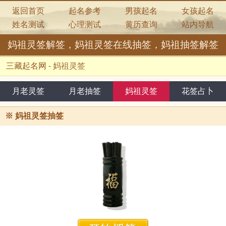
返回首页
起名参考
男孩起名
女孩起名
姓名测试
心理测试
黄历查询
站内导航
妈祖灵签解签，妈祖灵签在线抽签，妈祖抽签解签
三藏起名网
-
妈祖灵签
月老灵签
月老抽签
妈祖灵签
花签占卜
※
妈祖灵签抽签