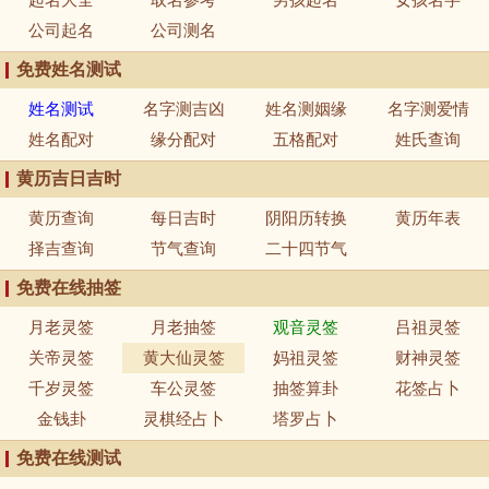
公司起名
公司测名
免费姓名测试
姓名测试
名字测吉凶
姓名测姻缘
名字测爱情
姓名配对
缘分配对
五格配对
姓氏查询
黄历吉日吉时
黄历查询
每日吉时
阴阳历转换
黄历年表
择吉查询
节气查询
二十四节气
免费在线抽签
月老灵签
月老抽签
观音灵签
吕祖灵签
关帝灵签
黄大仙灵签
妈祖灵签
财神灵签
千岁灵签
车公灵签
抽签算卦
花签占卜
金钱卦
灵棋经占卜
塔罗占卜
免费在线测试