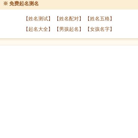
※
免费起名测名
【
姓名测试
】 【
姓名配对
】 【
姓名五格
】
【
起名大全
】 【
男孩起名
】 【
女孩名字
】