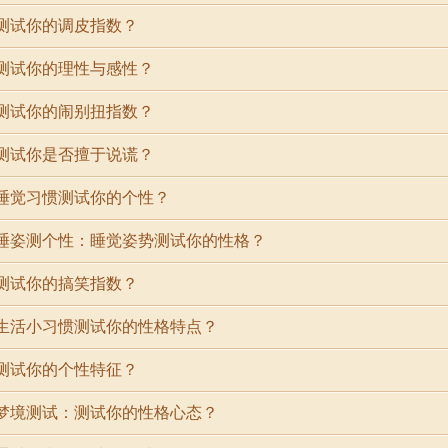
测试你的调皮指数？
测试你的理性与感性？
测试你的闹别扭指数？
测试你是否擅于说谎？
睡觉习惯测试你的个性？
睡姿测个性：睡觉姿势测试你的性格？
测试你的搞笑指数？
生活小习惯测试你的性格特点？
测试你的个性特征？
梦境测试：测试你的性格心态？