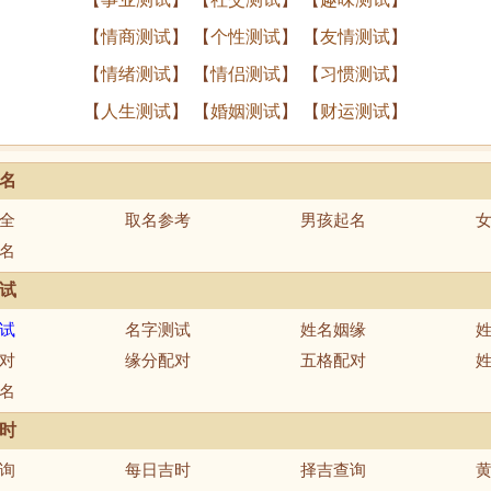
【
情商测试
】 【
个性测试
】 【
友情测试
】
【
情绪测试
】 【
情侣测试
】 【
习惯测试
】
【
人生测试
】 【
婚姻测试
】 【
财运测试
】
名
全
取名参考
男孩起名
名
试
试
名字测试
姓名姻缘
对
缘分配对
五格配对
名
时
询
每日吉时
择吉查询