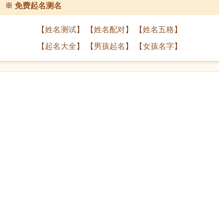
※
免费起名测名
【
姓名测试
】 【
姓名配对
】 【
姓名五格
】
【
起名大全
】 【
男孩起名
】 【
女孩名字
】