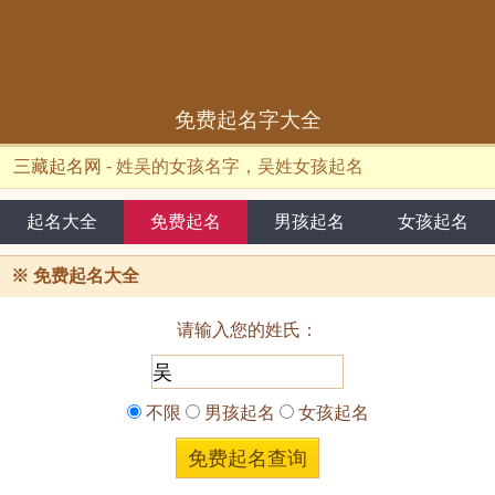
免费起名字大全
三藏起名网
-
姓吴的女孩名字，吴姓女孩起名
起名大全
免费起名
男孩起名
女孩起名
※
免费起名大全
请输入您的姓氏：
不限
男孩起名
女孩起名