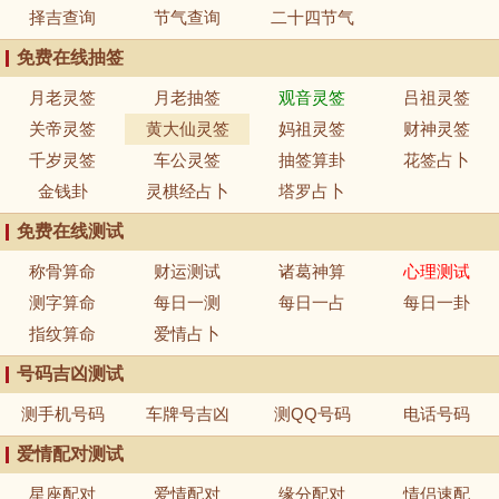
择吉查询
节气查询
二十四节气
免费在线抽签
月老灵签
月老抽签
观音灵签
吕祖灵签
关帝灵签
黄大仙灵签
妈祖灵签
财神灵签
千岁灵签
车公灵签
抽签算卦
花签占卜
金钱卦
灵棋经占卜
塔罗占卜
免费在线测试
称骨算命
财运测试
诸葛神算
心理测试
测字算命
每日一测
每日一占
每日一卦
指纹算命
爱情占卜
号码吉凶测试
测手机号码
车牌号吉凶
测QQ号码
电话号码
爱情配对测试
星座配对
爱情配对
缘分配对
情侣速配