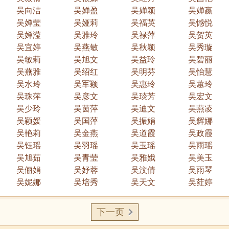
吴向洁
吴婵盈
吴婵颖
吴婵嬴
吴婵莹
吴娅莉
吴福英
吴憾悦
吴婵滢
吴雅玲
吴禄萍
吴贺英
吴宜婷
吴燕敏
吴秋颖
吴秀璇
吴敏莉
吴旭文
吴益玲
吴碧丽
吴燕雅
吴绍红
吴明芬
吴怡慧
吴水玲
吴军颖
吴惠玲
吴蕙玲
吴珠萍
吴彦文
吴琰芳
吴宏文
吴少玲
吴茵萍
吴迪文
吴燕凌
吴颖媛
吴国萍
吴振娟
吴辉娜
吴艳莉
吴金燕
吴道霞
吴政霞
吴钰瑶
吴羽瑶
吴玉瑶
吴雨瑶
吴旭茹
吴青莹
吴雅娥
吴美玉
吴俪娟
吴妤蓉
吴汶倩
吴雨琴
吴妮娜
吴培秀
吴天文
吴荭婷
下一页