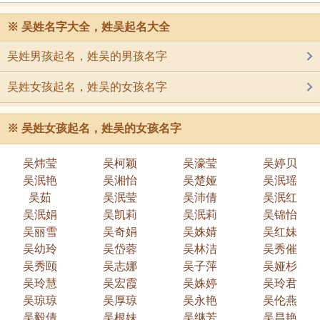
※ 吴姓名字大全，姓吴起名大全
吴姓男孩起名，姓吴的男孩名字
吴姓女孩起名，姓吴的女孩名字
※
吴姓女孩起名，姓吴的女孩名字
吴炜莹
吴柯颖
吴濠莹
吴婷贝
吴泯艳
吴湘怡
吴楚娅
吴泯瑶
吴茹
吴泯莹
吴沛倩
吴泯红
吴泯娟
吴凯莉
吴泯莉
吴锦怡
吴丽雪
吴奇娟
吴姝婧
吴红妹
吴幼玲
吴岱蓉
吴林洁
吴秀催
吴秀颐
吴志娜
吴子萍
吴娅杉
吴玲慧
吴宏霞
吴姝婷
吴玲君
吴琼琼
吴厚琼
吴永艳
吴伦燕
吴毅倩
吴根妹
吴继芳
吴昌艳