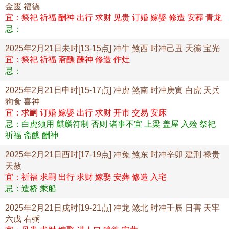
金匮 福德
宜：祭祀 祈福 酬神 出行 求财 见贵 订婚 嫁娶 修造 安葬 青龙
忌：
2025年2月21日未时[13-15点] 冲牛 煞西 时冲己丑 天德 宝光
宜：祭祀 祈福 斋醮 酬神 修造 作灶
忌：
2025年2月21日申时[15-17点] 冲虎 煞南 时冲庚寅 白虎 天兵
狗食 喜神
宜：求嗣 订婚 嫁娶 出行 求财 开市 交易 安床
忌：白虎须用 麒麟符制 否则 诸事不宜 上梁 盖屋 入殓 祭祀
祈福 斋醮 酬神
2025年2月21日酉时[17-19点] 冲兔 煞东 时冲辛卯 建刑 禄贵
天赦
宜：祈福 求嗣 出行 求财 嫁娶 安葬 修造 入宅
忌：造桥 乘船
2025年2月21日戌时[19-21点] 冲龙 煞北 时冲壬辰 日害 天牢
六戊 右弼