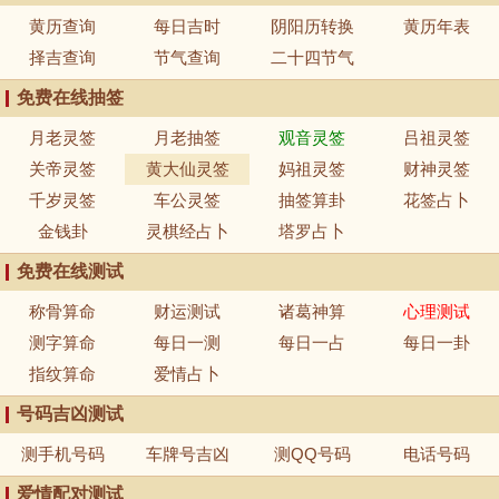
黄历查询
每日吉时
阴阳历转换
黄历年表
择吉查询
节气查询
二十四节气
免费在线抽签
月老灵签
月老抽签
观音灵签
吕祖灵签
关帝灵签
黄大仙灵签
妈祖灵签
财神灵签
千岁灵签
车公灵签
抽签算卦
花签占卜
金钱卦
灵棋经占卜
塔罗占卜
免费在线测试
称骨算命
财运测试
诸葛神算
心理测试
测字算命
每日一测
每日一占
每日一卦
指纹算命
爱情占卜
号码吉凶测试
测手机号码
车牌号吉凶
测QQ号码
电话号码
爱情配对测试