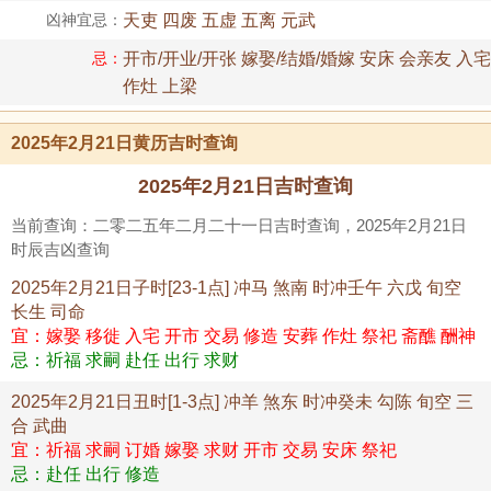
凶神宜忌：
天吏 四废 五虚 五离 元武
忌：
开市/开业/开张 嫁娶/结婚/婚嫁 安床 会亲友 入宅
作灶 上梁
2025年2月21日黄历吉时查询
2025年2月21日吉时查询
当前查询：二零二五年二月二十一日吉时查询，2025年2月21日
时辰吉凶查询
2025年2月21日子时[23-1点] 冲马 煞南 时冲壬午 六戊 旬空
长生 司命
宜：嫁娶 移徙 入宅 开市 交易 修造 安葬 作灶 祭祀 斋醮 酬神
忌：祈福 求嗣 赴任 出行 求财
2025年2月21日丑时[1-3点] 冲羊 煞东 时冲癸未 勾陈 旬空 三
合 武曲
宜：祈福 求嗣 订婚 嫁娶 求财 开市 交易 安床 祭祀
忌：赴任 出行 修造