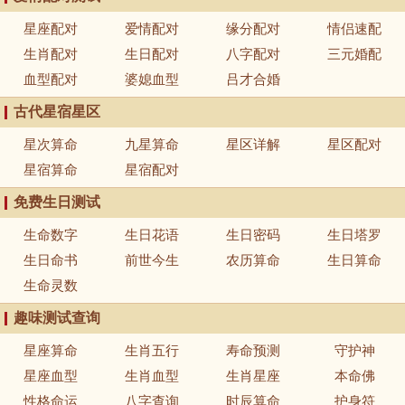
星座配对
爱情配对
缘分配对
情侣速配
生肖配对
生日配对
八字配对
三元婚配
血型配对
婆媳血型
吕才合婚
古代星宿星区
星次算命
九星算命
星区详解
星区配对
星宿算命
星宿配对
免费生日测试
生命数字
生日花语
生日密码
生日塔罗
生日命书
前世今生
农历算命
生日算命
生命灵数
趣味测试查询
星座算命
生肖五行
寿命预测
守护神
星座血型
生肖血型
生肖星座
本命佛
性格命运
八字查询
时辰算命
护身符