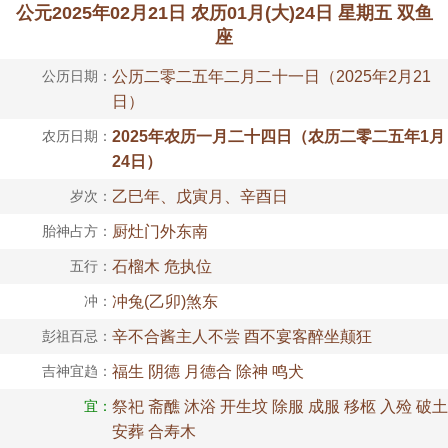
公元2025年02月21日 农历01月(大)24日 星期五 双鱼
座
公历日期：
公历二零二五年二月二十一日（2025年2月21
日）
农历日期：
2025年农历一月二十四日（农历二零二五年1月
24日）
岁次：
乙巳年、戊寅月、辛酉日
胎神占方：
厨灶门外东南
五行：
石榴木 危执位
冲：
冲兔(乙卯)煞东
彭祖百忌：
辛不合酱主人不尝 酉不宴客醉坐颠狂
吉神宜趋：
福生 阴德 月德合 除神 鸣犬
宜：
祭祀 斋醮 沐浴 开生坟 除服 成服 移柩 入殓 破土
安葬 合寿木