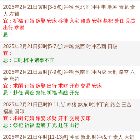
2025年2月21日寅时[3-5点] 冲猴 煞北 时冲甲申 地冲 青龙 贵
人 左辅
宜：祈福 订婚 嫁娶 安床 移徙 入宅 修造 安葬 祭祀 赴任 见贵
出行 求财
忌：
2025年2月21日卯时[5-7点] 冲鸡 煞西 时冲乙酉 日破
宜：
忌：日时相冲 诸事不宜
2025年2月21日辰时[7-9点] 冲狗 煞南 时冲丙戍 天刑 路空 六
合 唐符
宜：求嗣 订婚 嫁娶 出行 求财 开市 交易 安床
忌：赴任 词讼 祭祀 祈福 斋醮 开光
2025年2月21日已时[9-11点] 冲猪 煞东 时冲丁亥 路空 三合
福星 国印
宜：求嗣 订婚 嫁娶 求财 开市 交易 安床
忌：祭祀 祈福 斋醮 开光 赴任 出行
2025年2月21日午时[11-13点] 冲鼠 煞北 时冲戊子 贵人 大进