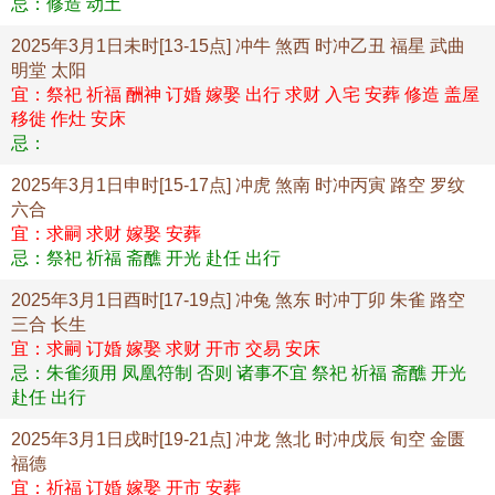
忌：修造 动土
2025年3月1日未时[13-15点] 冲牛 煞西 时冲乙丑 福星 武曲
明堂 太阳
宜：祭祀 祈福 酬神 订婚 嫁娶 出行 求财 入宅 安葬 修造 盖屋
移徙 作灶 安床
忌：
2025年3月1日申时[15-17点] 冲虎 煞南 时冲丙寅 路空 罗纹
六合
宜：求嗣 求财 嫁娶 安葬
忌：祭祀 祈福 斋醮 开光 赴任 出行
2025年3月1日酉时[17-19点] 冲兔 煞东 时冲丁卯 朱雀 路空
三合 长生
宜：求嗣 订婚 嫁娶 求财 开市 交易 安床
忌：朱雀须用 凤凰符制 否则 诸事不宜 祭祀 祈福 斋醮 开光
赴任 出行
2025年3月1日戌时[19-21点] 冲龙 煞北 时冲戊辰 旬空 金匮
福德
宜：祈福 订婚 嫁娶 开市 安葬