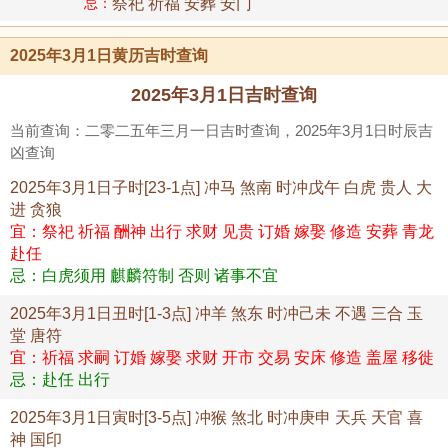
忌：
祭祀 祈福 安葬 安门
2025年3月1日黄历吉时查询
2025年3月1日吉时查询
当前查询：二零二五年三月一日吉时查询，2025年3月1日时辰吉
凶查询
2025年3月1日子时[23-1点] 冲马 煞南 时冲戊午 白虎 贵人 大
进 贪狼
宜：祭祀 祈福 酬神 出行 求财 见贵 订婚 嫁娶 修造 安葬 青龙
赴任
忌：白虎须用 麒麟符制 否则 诸事不宜
2025年3月1日丑时[1-3点] 冲羊 煞东 时冲己未 不遇 三合 玉
堂 唐符
宜：祈福 求嗣 订婚 嫁娶 求财 开市 交易 安床 修造 盖屋 移徙
忌：赴任 出行
2025年3月1日寅时[3-5点] 冲猴 煞北 时冲庚申 天兵 天官 喜
神 国印