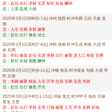
宜：赴任 出行 求财 见贵 祭祀 祈福 酬神
忌：上梁 盖屋 入殓
2025年3月1日卯时[5-7点] 冲鸡 煞西 时冲辛酉 元武 天赦 贪
狼
宜：入宅 安葬 求财 嫁娶
忌：赴任 出行 修造 动土
2025年3月1日辰时[7-9点] 冲狗 煞南 时冲壬戍 狗食 六戊 司
命 右弼
宜：作灶 修造 赴任 见贵 求财 出行 嫁娶 进人口 移徙 安葬
忌：祭祀 祈福 斋醮 酬神
2025年3月1日已时[9-11点] 冲猪 煞东 时冲癸亥 勾陈 大退 帝
旺 左辅
宜：求嗣 嫁娶 移徙 入宅 开市 交易 安葬 见贵 求财
忌：赴任 出行 修造 开光
2025年3月1日午时[11-13点] 冲鼠 煞北 时冲甲子 地兵 日禄
青龙 天贵
宜：赴任 出行 求财 见贵 订婚 嫁娶 入宅 开市 安葬 祈福