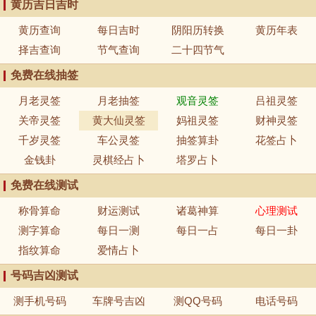
黄历吉日吉时
黄历查询
每日吉时
阴阳历转换
黄历年表
择吉查询
节气查询
二十四节气
免费在线抽签
月老灵签
月老抽签
观音灵签
吕祖灵签
关帝灵签
黄大仙灵签
妈祖灵签
财神灵签
千岁灵签
车公灵签
抽签算卦
花签占卜
金钱卦
灵棋经占卜
塔罗占卜
免费在线测试
称骨算命
财运测试
诸葛神算
心理测试
测字算命
每日一测
每日一占
每日一卦
指纹算命
爱情占卜
号码吉凶测试
测手机号码
车牌号吉凶
测QQ号码
电话号码