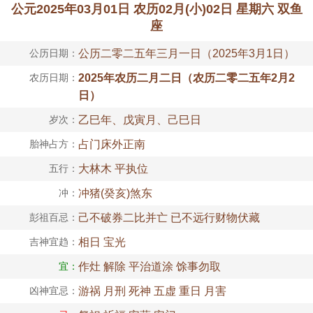
公元2025年03月01日 农历02月(小)02日 星期六 双鱼
座
公历日期：
公历二零二五年三月一日（2025年3月1日）
农历日期：
2025年农历二月二日（农历二零二五年2月2
日）
岁次：
乙巳年、戊寅月、己巳日
胎神占方：
占门床外正南
五行：
大林木 平执位
冲：
冲猪(癸亥)煞东
彭祖百忌：
己不破券二比并亡 已不远行财物伏藏
吉神宜趋：
相日 宝光
宜：
作灶 解除 平治道涂 馀事勿取
凶神宜忌：
游祸 月刑 死神 五虚 重日 月害