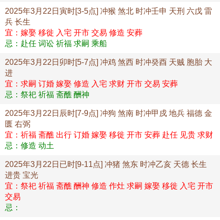
2025年3月22日寅时[3-5点] 冲猴 煞北 时冲壬申 天刑 六戊 雷
兵 长生
宜：嫁娶 移徙 入宅 开市 交易 修造 安葬
忌：赴任 词讼 祈福 求嗣 乘船
2025年3月22日卯时[5-7点] 冲鸡 煞西 时冲癸酉 天贼 胞胎 大
进
宜：求嗣 订婚 嫁娶 修造 入宅 求财 开市 交易 安葬
忌：祭祀 祈福 斋醮 酬神
2025年3月22日辰时[7-9点] 冲狗 煞南 时冲甲戍 地兵 福德 金
匮 右弼
宜：祈福 斋醮 出行 订婚 嫁娶 移徙 开市 安葬 赴任 见贵 求财
忌：修造 动土
2025年3月22日已时[9-11点] 冲猪 煞东 时冲乙亥 天德 长生
进贵 宝光
宜：祭祀 祈福 斋醮 酬神 修造 作灶 求嗣 嫁娶 移徙 入宅 开市
交易
忌：