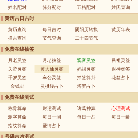
姓名配对
缘分配对
五格配对
姓氏查询
黄历吉日吉时
黄历查询
每日吉时
阴阳历转换
黄历年表
择吉查询
节气查询
二十四节气
免费在线抽签
月老灵签
月老抽签
观音灵签
吕祖灵签
关帝灵签
黄大仙灵签
妈祖灵签
财神灵签
千岁灵签
车公灵签
抽签算卦
花签占卜
金钱卦
灵棋经占卜
塔罗占卜
免费在线测试
称骨算命
财运测试
诸葛神算
心理测试
测字算命
每日一测
每日一占
每日一卦
指纹算命
爱情占卜
号码吉凶测试