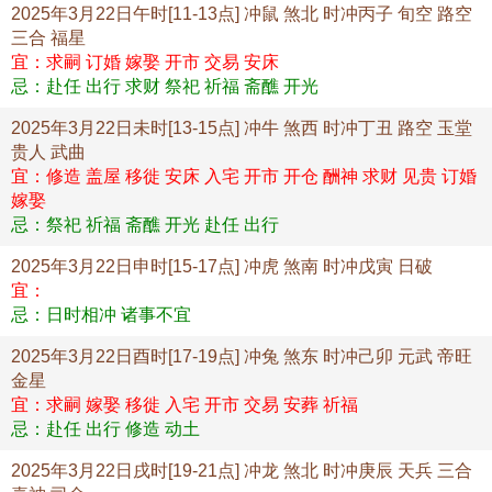
2025年3月22日午时[11-13点] 冲鼠 煞北 时冲丙子 旬空 路空
三合 福星
宜：求嗣 订婚 嫁娶 开市 交易 安床
忌：赴任 出行 求财 祭祀 祈福 斋醮 开光
2025年3月22日未时[13-15点] 冲牛 煞西 时冲丁丑 路空 玉堂
贵人 武曲
宜：修造 盖屋 移徙 安床 入宅 开市 开仓 酬神 求财 见贵 订婚
嫁娶
忌：祭祀 祈福 斋醮 开光 赴任 出行
2025年3月22日申时[15-17点] 冲虎 煞南 时冲戊寅 日破
宜：
忌：日时相冲 诸事不宜
2025年3月22日酉时[17-19点] 冲兔 煞东 时冲己卯 元武 帝旺
金星
宜：求嗣 嫁娶 移徙 入宅 开市 交易 安葬 祈福
忌：赴任 出行 修造 动土
2025年3月22日戌时[19-21点] 冲龙 煞北 时冲庚辰 天兵 三合