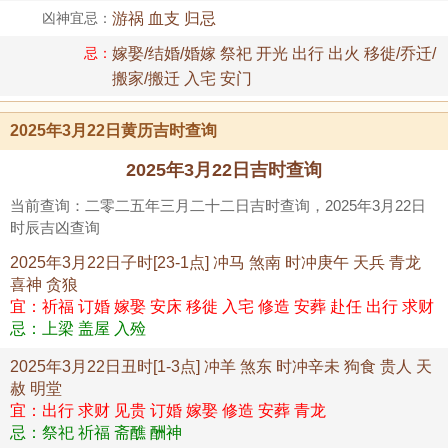
凶神宜忌：
游祸 血支 归忌
忌：
嫁娶/结婚/婚嫁 祭祀 开光 出行 出火 移徙/乔迁/
搬家/搬迁 入宅 安门
2025年3月22日黄历吉时查询
2025年3月22日吉时查询
当前查询：二零二五年三月二十二日吉时查询，2025年3月22日
时辰吉凶查询
2025年3月22日子时[23-1点] 冲马 煞南 时冲庚午 天兵 青龙
喜神 贪狼
宜：祈福 订婚 嫁娶 安床 移徙 入宅 修造 安葬 赴任 出行 求财
忌：上梁 盖屋 入殓
2025年3月22日丑时[1-3点] 冲羊 煞东 时冲辛未 狗食 贵人 天
赦 明堂
宜：出行 求财 见贵 订婚 嫁娶 修造 安葬 青龙
忌：祭祀 祈福 斋醮 酬神