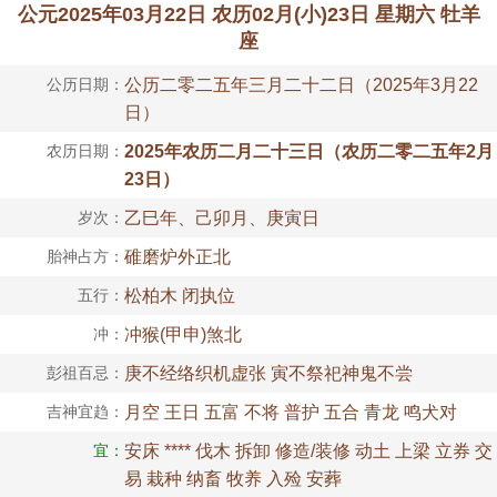
公元2025年03月22日 农历02月(小)23日 星期六 牡羊
座
公历日期：
公历二零二五年三月二十二日（2025年3月22
日）
农历日期：
2025年农历二月二十三日（农历二零二五年2月
23日）
岁次：
乙巳年、己卯月、庚寅日
胎神占方：
碓磨炉外正北
五行：
松柏木 闭执位
冲：
冲猴(甲申)煞北
彭祖百忌：
庚不经络织机虚张 寅不祭祀神鬼不尝
吉神宜趋：
月空 王日 五富 不将 普护 五合 青龙 鸣犬对
宜：
安床 **** 伐木 拆卸 修造/装修 动土 上梁 立券 交
易 栽种 纳畜 牧养 入殓 安葬