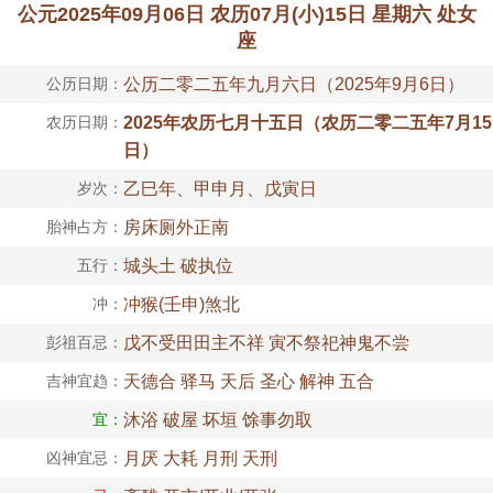
公元2025年09月06日 农历07月(小)15日 星期六 处女
座
公历日期：
公历二零二五年九月六日（2025年9月6日）
农历日期：
2025年农历七月十五日（农历二零二五年7月15
日）
岁次：
乙巳年、甲申月、戊寅日
胎神占方：
房床厕外正南
五行：
城头土 破执位
冲：
冲猴(壬申)煞北
彭祖百忌：
戊不受田田主不祥 寅不祭祀神鬼不尝
吉神宜趋：
天德合 驿马 天后 圣心 解神 五合
宜：
沐浴 破屋 坏垣 馀事勿取
凶神宜忌：
月厌 大耗 月刑 天刑