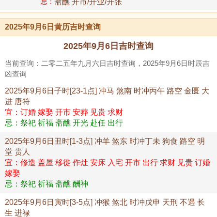
忌：
斋醮 开市/开业/开张
2025年9月6日黄历吉时查询
2025年9月6日吉时查询
当前查询：二零二五年九月六日吉时查询，2025年9月6日时辰吉
凶查询
2025年9月6日子时[23-1点] 冲马 煞南 时冲丙午 路空 金匮 大
进 唐符
宜：订婚 嫁娶 开市 安葬 见贵 求财
忌：祭祀 祈福 斋醮 开光 赴任 出行
2025年9月6日丑时[1-3点] 冲羊 煞东 时冲丁未 狗食 路空 明
堂 贵人
宜：修造 盖屋 移徙 作灶 安床 入宅 开市 出行 求财 见贵 订婚
嫁娶
忌：祭祀 祈福 斋醮 酬神
2025年9月6日寅时[3-5点] 冲猴 煞北 时冲戊申 天刑 不遇 长
生 进禄