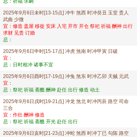
忌：祈福 求嗣
2025年9月6日未时[13-15点] 冲牛 煞西 时冲癸丑 玉堂 贵人
武曲 少微
宜：修造 盖屋 移徙 安床 入宅 开市 开仓 祭祀 祈福 酬神 出行
求财 见贵 订婚
忌：
2025年9月6日申时[15-17点] 冲虎 煞南 时冲甲寅 日破
宜：
忌：日时相冲 诸事不宜
2025年9月6日酉时[17-19点] 冲兔 煞东 时冲乙卯 天贼 元武
宜：
忌：祭祀 祈福 斋醮 酬神 赴任 出行 修造 动土
2025年9月6日戌时[19-21点] 冲龙 煞北 时冲丙辰 路空 司命
三合
宜：作灶 酬神 修造
忌：祭祀 祈福 斋醮 开光 赴任 出行
2025年9月6日亥时[21-23点] 冲蛇 煞西 时冲丁已 勾陈 路空