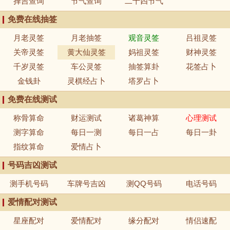
择吉查询
节气查询
二十四节气
免费在线抽签
月老灵签
月老抽签
观音灵签
吕祖灵签
关帝灵签
黄大仙灵签
妈祖灵签
财神灵签
千岁灵签
车公灵签
抽签算卦
花签占卜
金钱卦
灵棋经占卜
塔罗占卜
免费在线测试
称骨算命
财运测试
诸葛神算
心理测试
测字算命
每日一测
每日一占
每日一卦
指纹算命
爱情占卜
号码吉凶测试
测手机号码
车牌号吉凶
测QQ号码
电话号码
爱情配对测试
星座配对
爱情配对
缘分配对
情侣速配