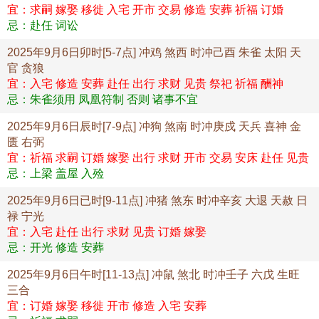
宜：求嗣 嫁娶 移徙 入宅 开市 交易 修造 安葬 祈福 订婚
忌：赴任 词讼
2025年9月6日卯时[5-7点] 冲鸡 煞西 时冲己酉 朱雀 太阳 天
官 贪狼
宜：入宅 修造 安葬 赴任 出行 求财 见贵 祭祀 祈福 酬神
忌：朱雀须用 凤凰符制 否则 诸事不宜
2025年9月6日辰时[7-9点] 冲狗 煞南 时冲庚戍 天兵 喜神 金
匮 右弼
宜：祈福 求嗣 订婚 嫁娶 出行 求财 开市 交易 安床 赴任 见贵
忌：上梁 盖屋 入殓
2025年9月6日已时[9-11点] 冲猪 煞东 时冲辛亥 大退 天赦 日
禄 宁光
宜：入宅 赴任 出行 求财 见贵 订婚 嫁娶
忌：开光 修造 安葬
2025年9月6日午时[11-13点] 冲鼠 煞北 时冲壬子 六戊 生旺
三合
宜：订婚 嫁娶 移徙 开市 修造 入宅 安葬