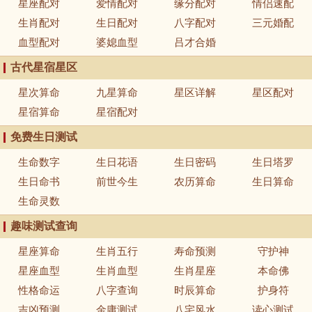
星座配对
爱情配对
缘分配对
情侣速配
生肖配对
生日配对
八字配对
三元婚配
血型配对
婆媳血型
吕才合婚
古代星宿星区
星次算命
九星算命
星区详解
星区配对
星宿算命
星宿配对
免费生日测试
生命数字
生日花语
生日密码
生日塔罗
生日命书
前世今生
农历算命
生日算命
生命灵数
趣味测试查询
星座算命
生肖五行
寿命预测
守护神
星座血型
生肖血型
生肖星座
本命佛
性格命运
八字查询
时辰算命
护身符
吉凶预测
金庸测试
八宅风水
读心测试