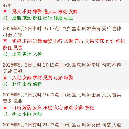
右弼
宜：见贵 求财 嫁娶 进人口 移徙 安葬
忌：造船 乘船 赴任 出行 修造 动土
2025年5月2日申时[15-17点] 冲虎 煞南 时冲庚寅 天兵 喜神
司命 左辅
宜：祈福 求嗣 订婚 嫁娶 出行 求财 开市 交易 安床 作灶 祭祀
赴任 见贵
忌：上梁 盖屋 入殓
2025年5月2日酉时[17-19点] 冲兔 煞东 时冲辛卯 勾陈 不遇
天赦 日禄
宜：入宅 安葬 求财 见贵 订婚 嫁娶
忌：赴任 出行 修造
2025年5月2日戌时[19-21点] 冲龙 煞北 时冲壬辰 六戊 雷兵
青龙 武曲
宜：订婚 嫁娶 安床 移徙 入宅 修造 安葬 祭祀
忌：祈福 求嗣 乘船
2025年5月2日亥时[21-23点] 冲蛇 煞西 时冲癸已 旬空 大退