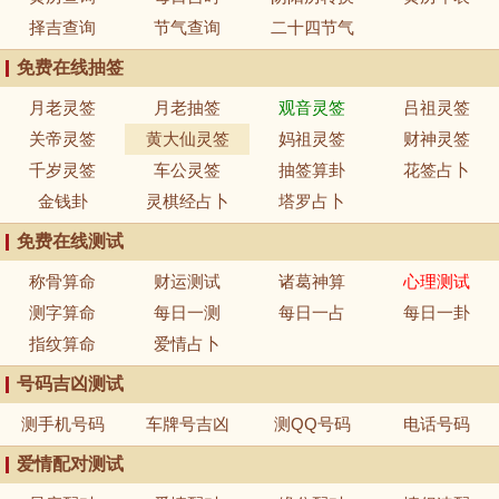
择吉查询
节气查询
二十四节气
免费在线抽签
月老灵签
月老抽签
观音灵签
吕祖灵签
关帝灵签
黄大仙灵签
妈祖灵签
财神灵签
千岁灵签
车公灵签
抽签算卦
花签占卜
金钱卦
灵棋经占卜
塔罗占卜
免费在线测试
称骨算命
财运测试
诸葛神算
心理测试
测字算命
每日一测
每日一占
每日一卦
指纹算命
爱情占卜
号码吉凶测试
测手机号码
车牌号吉凶
测QQ号码
电话号码
爱情配对测试