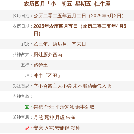
农历四月「小」初五 星期五 牡牛座
公历日期：
公历二零二五年五月二日（2025年5月2日）
农历日期：
2025年农历四月五日（农历二零二五年4月5
日）
岁次：
乙巳年、庚辰月、辛未日
胎神占方：
厨灶厕外西南
五行：
路旁土
冲：
冲牛「乙丑」
彭祖百忌：
辛不合酱主人不尝 未不服药毒气入肠
吉神宜趋：
宜：
祭祀 作灶 平治道涂 余事勿取
凶神宜忌：
月煞 死神 月虚 朱雀
忌：
安床 入宅 安碓硙 栽种