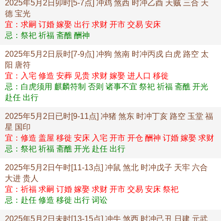
2025年5月2日卯时[5-7点] 冲鸡 煞西 时冲乙酉 天贼 三合 天
德 宝光
宜：求嗣 订婚 嫁娶 出行 求财 开市 交易 安床
忌：祭祀 祈福 斋醮 酬神
2025年5月2日辰时[7-9点] 冲狗 煞南 时冲丙戍 白虎 路空 太
阳 唐符
宜：入宅 修造 安葬 见贵 求财 嫁娶 进人口 移徙
忌：白虎须用 麒麟符制 否则 诸事不宜 祭祀 祈福 斋醮 开光
赴任 出行
2025年5月2日已时[9-11点] 冲猪 煞东 时冲丁亥 路空 玉堂 福
星 国印
宜：修造 盖屋 移徙 安床 入宅 开市 开仓 酬神 订婚 嫁娶 求财
忌：祭祀 祈福 斋醮 开光 赴任 出行
2025年5月2日午时[11-13点] 冲鼠 煞北 时冲戊子 天牢 六合
大进 贵人
宜：祈福 求嗣 订婚 嫁娶 求财 开市 交易 安床 祭祀
忌：赴任 修造 移徙 出行 词讼
2025年5月2日未时[13-15点] 冲牛 煞西 时冲己丑 日建 元武