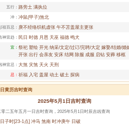
五行：
路旁土 满执位
冲：
冲鼠(甲子)煞北
彭祖百忌：
庚不经络织机虚张 午不苫盖屋主更张
吉神宜趋：
民日 时德 月恩 天巫 福德 鸣犬
宜：
祭祀 塑绘 开光 纳采/文定/过订/完聘/大定 嫁娶/结婚/婚嫁
开张 出行 会亲友 安床 结网 除服 成服 启钻 安葬 移柩
凶神宜忌：
大煞 灾煞 天火 天刑
忌：
祈福 入宅 盖屋 动土 破土 探病
月1日黄历吉时查询
2025年5月1日吉时查询
零二五年五月一日吉时查询，2025年5月1日时辰吉凶查询
1日子时[23-1点] 冲马 煞南 时冲庚午 日破