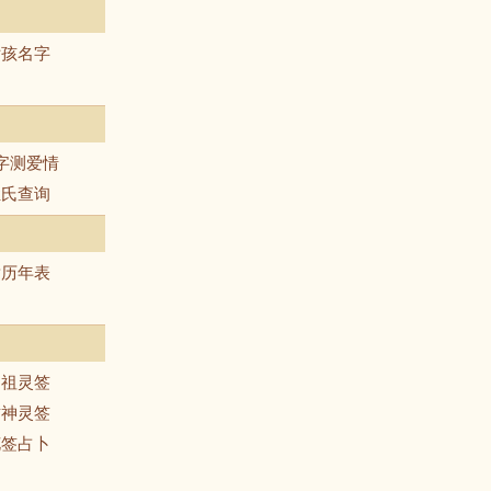
女孩名字
字测爱情
姓氏查询
黄历年表
吕祖灵签
财神灵签
花签占卜