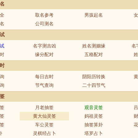
名
全
取名参考
男孩起名
名
公司测名
试
试
名字测吉凶
姓名测姻缘
名
对
缘分配对
五格配对
时
询
每日吉时
阴阳历转换
询
节气查询
二十四节气
签
签
月老抽签
观音灵签
签
黄大仙灵签
妈祖灵签
签
车公灵签
抽签算卦
卦
灵棋经占卜
塔罗占卜