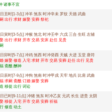
冲 诸事不宜
1日丑时[1-3点] 冲羊 煞东 时冲辛未 罗纹 天德 武曲
嗣 出行 求财 嫁娶 安葬 祭祀
1日寅时[3-5点] 冲猴 煞北 时冲壬申 六戊 三合 生旺 左辅
娶 出行 求财 开市 交易 安床 赴任 见贵
嗣
1日卯时[5-7点] 冲鸡 煞西 时冲癸酉 天贼 大进 玉堂 唐符
婚 嫁娶 修造 入宅 求财 开市 交易 安葬 赴任 出行 见贵
福 斋醮 酬神
1日辰时[7-9点] 冲狗 煞南 时冲甲戍 天牢 地兵 比肩 武曲
福 求嗣 斋醮 订婚 嫁娶 安葬
造 移徙 出行 词讼
1日已时[9-11点] 冲猪 煞东 时冲乙亥 元武 长生 进贵 太阴
娶 移徙 入宅 开市 交易 安葬 祈福
行 修造 动土