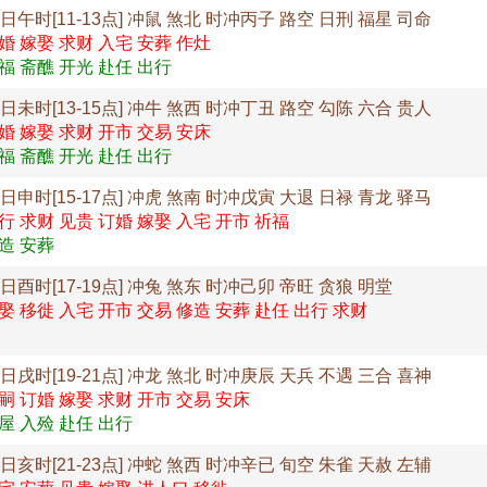
1日午时[11-13点] 冲鼠 煞北 时冲丙子 路空 日刑 福星 司命
婚 嫁娶 求财 入宅 安葬 作灶
福 斋醮 开光 赴任 出行
1日未时[13-15点] 冲牛 煞西 时冲丁丑 路空 勾陈 六合 贵人
婚 嫁娶 求财 开市 交易 安床
福 斋醮 开光 赴任 出行
1日申时[15-17点] 冲虎 煞南 时冲戊寅 大退 日禄 青龙 驿马
行 求财 见贵 订婚 嫁娶 入宅 开市 祈福
造 安葬
1日酉时[17-19点] 冲兔 煞东 时冲己卯 帝旺 贪狼 明堂
娶 移徙 入宅 开市 交易 修造 安葬 赴任 出行 求财
1日戌时[19-21点] 冲龙 煞北 时冲庚辰 天兵 不遇 三合 喜神
嗣 订婚 嫁娶 求财 开市 交易 安床
屋 入殓 赴任 出行
1日亥时[21-23点] 冲蛇 煞西 时冲辛已 旬空 朱雀 天赦 左辅