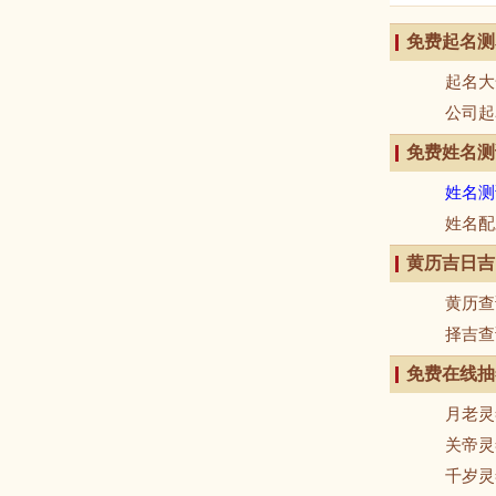
免费起名测
起名大
公司起
免费姓名测
姓名测
姓名配
黄历吉日吉
黄历查
择吉查
免费在线抽
月老灵
关帝灵
千岁灵