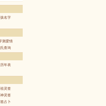
女孩名字
字测爱情
姓氏查询
黄历年表
吕祖灵签
财神灵签
花签占卜