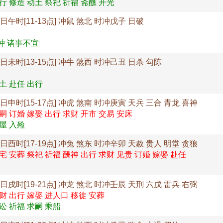
行 修造 动土 祭祀 祈福 斋醮 开光
7日午时[11-13点] 冲鼠 煞北 时冲戊子 日破
冲 诸事不宜
7日未时[13-15点] 冲牛 煞西 时冲己丑 日杀 勾陈
土 赴任 出行
7日申时[15-17点] 冲虎 煞南 时冲庚寅 天兵 三合 青龙 喜神
嗣 订婚 嫁娶 出行 求财 开市 交易 安床
屋 入殓
7日酉时[17-19点] 冲兔 煞东 时冲辛卯 天赦 贵人 明堂 贪狼
宅 安葬 祭祀 祈福 酬神 出行 求财 见贵 订婚 嫁娶 赴任
7日戌时[19-21点] 冲龙 煞北 时冲壬辰 天刑 六戊 雷兵 右弼
财 出行 嫁娶 进人口 移徙 安葬
讼 祈福 求嗣 乘船