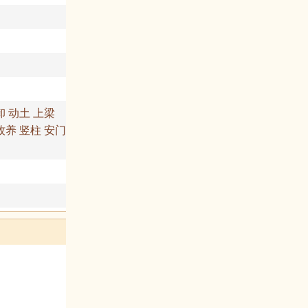
卸 动土 上梁
牧养 竖柱 安门