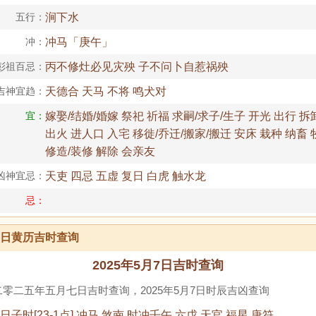
五行：
涧下水
冲：
冲马「庚午」
彭祖百忌：
丙不修灶必见灾殃 子不问卜自惹祸殃
吉神宜趋：
天德合 天马 不将 鸣犬对
宜：
嫁娶/结婚/婚嫁 祭祀 祈福 求嗣/求子/生子 开光 出行 拆
出火 进人口 入宅 移徙/乔迁/搬家/搬迁 安床 栽种 纳畜 
修造/装修 解除 会亲友
凶神宜忌：
天吏 四忌 五虚 复日 白虎 触水龙
忌：
月7日黄历吉时查询
2025年5月7日吉时查询
零二五年五月七日吉时查询，2025年5月7日时辰吉凶查询
7日子时[23-1点] 冲马 煞南 时冲壬午 六戊 天官 福星 唐符