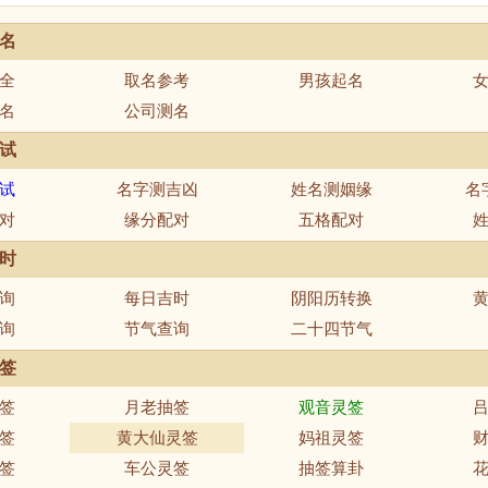
名
全
取名参考
男孩起名
名
公司测名
试
试
名字测吉凶
姓名测姻缘
名
对
缘分配对
五格配对
时
询
每日吉时
阴阳历转换
询
节气查询
二十四节气
签
签
月老抽签
观音灵签
签
黄大仙灵签
妈祖灵签
签
车公灵签
抽签算卦