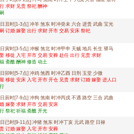
行 求财 见贵 祭祀 酬神
嗣
7日丑时[1-3点] 冲羊 煞东 时冲癸未 六合 进贵 武曲 宝光
嗣 订婚 嫁娶 出行 求财 开市 交易 安床 祭祀
7日寅时[3-5点] 冲猴 煞北 时冲甲申 天贼 地兵 长生 驿马
娶 移徙 入宅 开市 交易 安葬 赴任 出行 见贵 求财
福 斋醮 酬神 修造 动土
7日卯时[5-7点] 冲鸡 煞西 时冲乙酉 日刑 玉堂 少微
屋 移徙 安床 入宅 开市 开仓 见贵 求财 订婚 嫁娶 进人口
行
7日辰时[7-9点] 冲狗 煞南 时冲丙戍 不遇 路空 三合 武曲
婚 嫁娶 求财 开市 交易 安床
行 祭祀 祈福 斋醮 开光
7日已时[9-11点] 冲猪 煞东 时冲丁亥 元武 路空 日禄
贵 订婚 嫁娶 入宅 开市 安葬