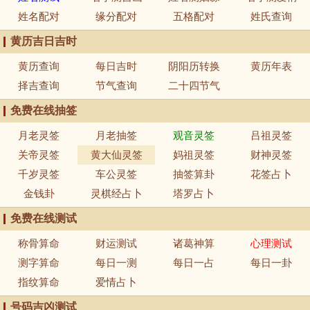
姓名配对
缘分配对
五格配对
姓氏查询
黄历吉日吉时
黄历查询
每日吉时
阴阳历转换
黄历年表
择吉查询
节气查询
二十四节气
免费在线抽签
月老灵签
月老抽签
观音灵签
吕祖灵签
关帝灵签
黄大仙灵签
妈祖灵签
财神灵签
千岁灵签
车公灵签
抽签算卦
花签占卜
金钱卦
灵棋经占卜
塔罗占卜
免费在线测试
称骨算命
财运测试
诸葛神算
心理测试
测字算命
每日一测
每日一占
每日一卦
指纹算命
爱情占卜
号码吉凶测试