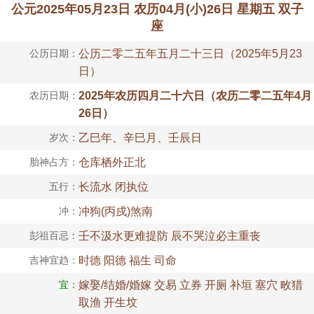
公元2025年05月23日 农历04月(小)26日 星期五 双子
座
公历日期：
公历二零二五年五月二十三日（2025年5月23
日）
农历日期：
2025年农历四月二十六日（农历二零二五年4月
26日）
岁次：
乙巳年、辛巳月、壬辰日
胎神占方：
仓库栖外正北
五行：
长流水 闭执位
冲：
冲狗(丙戍)煞南
彭祖百忌：
壬不汲水更难提防 辰不哭泣必主重丧
吉神宜趋：
时德 阳德 福生 司命
宜：
嫁娶/结婚/婚嫁 交易 立券 开厕 补垣 塞穴 畋猎
取渔 开生坟