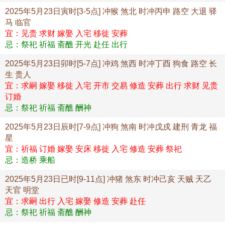
2025年5月23日寅时[3-5点] 冲猴 煞北 时冲丙申 路空 大退 驿
马 临官
宜：见贵 求财 嫁娶 入宅 移徙 安葬
忌：祭祀 祈福 斋醮 开光 赴任 出行
2025年5月23日卯时[5-7点] 冲鸡 煞西 时冲丁酉 狗食 路空 长
生 贵人
宜：求嗣 嫁娶 移徙 入宅 开市 交易 修造 安葬 出行 求财 见贵
订婚
忌：祭祀 祈福 斋醮 酬神
2025年5月23日辰时[7-9点] 冲狗 煞南 时冲戊戍 建刑 青龙 福
星
宜：祈福 订婚 嫁娶 安床 移徙 入宅 修造 安葬 祭祀
忌：造桥 乘船
2025年5月23日已时[9-11点] 冲猪 煞东 时冲己亥 天贼 天乙
天官 明堂
宜：求嗣 出行 入宅 嫁娶 修造 安葬 赴任
忌：祭祀 祈福 斋醮 酬神