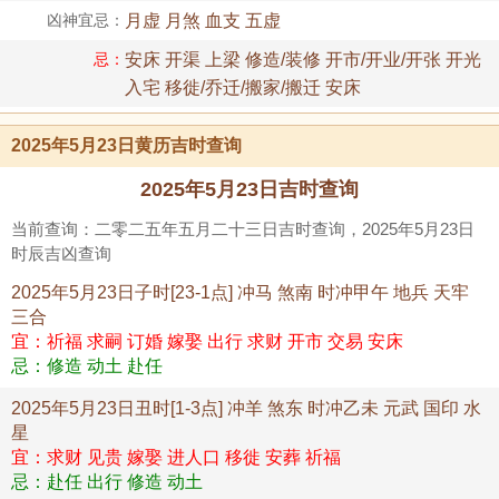
凶神宜忌：
月虚 月煞 血支 五虚
忌：
安床 开渠 上梁 修造/装修 开市/开业/开张 开光
入宅 移徙/乔迁/搬家/搬迁 安床
2025年5月23日黄历吉时查询
2025年5月23日吉时查询
当前查询：二零二五年五月二十三日吉时查询，2025年5月23日
时辰吉凶查询
2025年5月23日子时[23-1点] 冲马 煞南 时冲甲午 地兵 天牢
三合
宜：祈福 求嗣 订婚 嫁娶 出行 求财 开市 交易 安床
忌：修造 动土 赴任
2025年5月23日丑时[1-3点] 冲羊 煞东 时冲乙未 元武 国印 水
星
宜：求财 见贵 嫁娶 进人口 移徙 安葬 祈福
忌：赴任 出行 修造 动土