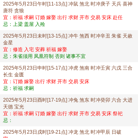
2025年5月23日午时[11-13点] 冲鼠 煞北 时冲庚子 天兵 喜神
唐符 贪狼
宜：祈福 求嗣 订婚 嫁娶 出行 求财 开市 交易 安床 赴任
忌：上梁 盖屋 入殓
2025年5月23日未时[13-15点] 冲牛 煞西 时冲辛丑 朱雀 天赦
金星
宜：修造 入宅 安葬 祈福 嫁娶
忌：朱雀须用 凤凰符制 否则 诸事不宜
2025年5月23日申时[15-17点] 冲虎 煞南 时冲壬寅 六戊 三合
长生 金匮
宜：订婚 嫁娶 出行 求财 开市 交易 安床
忌：祈福 求嗣
2025年5月23日酉时[17-19点] 冲兔 煞东 时冲癸卯 六合 大进
天德 宝光
宜：祈福 求嗣 订婚 嫁娶 出行 求财 开市 交易 安床 祭祀
忌：
2025年5月23日戌时[19-21点] 冲龙 煞北 时冲甲辰 日破